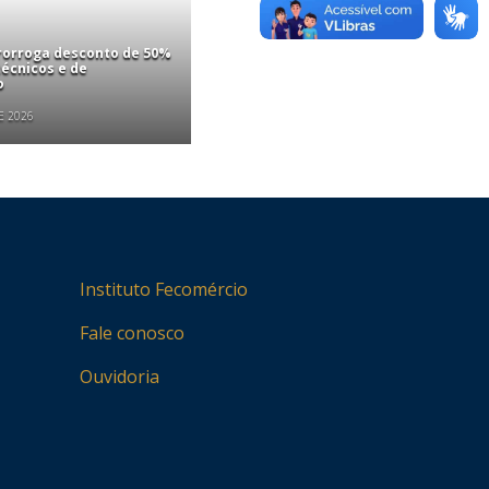
rorroga desconto de 50%
écnicos e de
o
E 2026
Instituto Fecomércio
Fale conosco
Ouvidoria