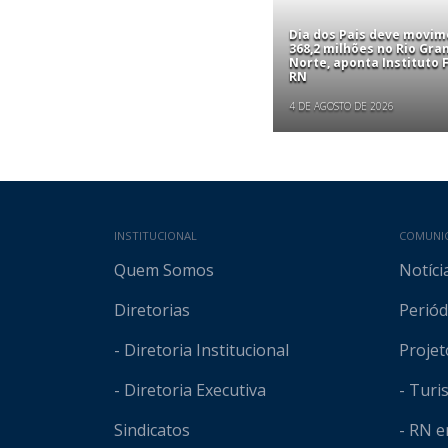
Dia dos Pais deve movim
368,2 milhões no Rio Gra
Norte, aponta Instituto
RN
4 DE AGOSTO DE 2026
Mapa do site
INSTITUCIONAL
COMUNI
Quem Somos
Notíci
Diretorias
Periód
- Diretoria Institucional
Projet
- Diretoria Executiva
- Tur
Sindicatos
- RN 