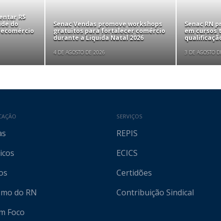
entar R$
nde do
Senac Vendas promove workshops
Senac RN p
 Fecomércio
gratuitos para fortalecer comércio
em cursos t
durante a Liquida Natal 2026
qualificaçã
4 DE AGOSTO DE 2026
3 DE AGOSTO D
CAÇÃO
SERVIÇOS
as
REPIS
icos
ECICS
os
Certidões
ismo do RN
Contribuição Sindical
em Foco