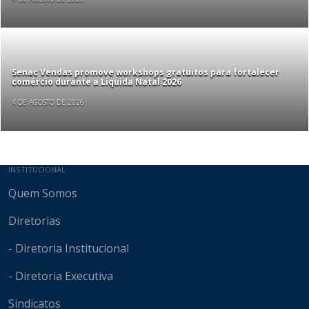
Senac Vendas promove workshops gratuitos para fortalecer
comércio durante a Liquida Natal 2026
4 DE AGOSTO DE 2026
Mapa do site
INSTITUCIONAL
Quem Somos
Diretorias
- Diretoria Institucional
- Diretoria Executiva
Sindicatos