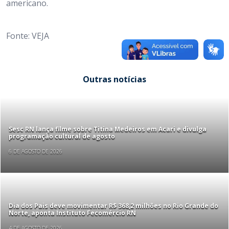
americano.
Fonte: VEJA
Outras notícias
Sesc RN lança filme sobre Titina Medeiros em Acari e divulga
programação cultural de agosto
6 DE AGOSTO DE 2026
Dia dos Pais deve movimentar R$ 368,2 milhões no Rio Grande do
Norte, aponta Instituto Fecomércio RN
4 DE AGOSTO DE 2026