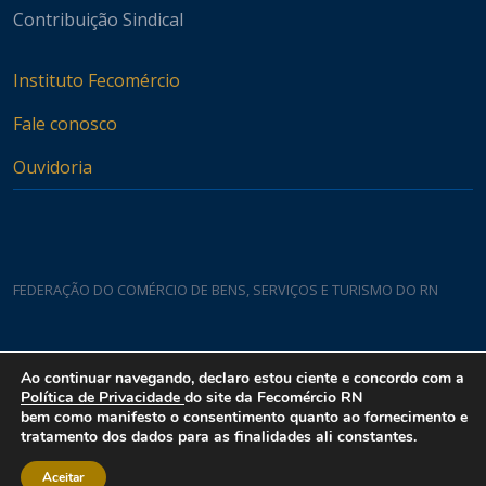
Contribuição Sindical
Instituto Fecomércio
Fale conosco
Ouvidoria
FEDERAÇÃO DO COMÉRCIO DE BENS, SERVIÇOS E TURISMO DO RN
Casa do Comércio
Ao continuar navegando, declaro estou ciente e concordo com a
Rua Padre João Damasceno, 1935 - Lagoa Nova CEP 59075-760
Política de Privacidade
do site da Fecomércio RN
bem como manifesto o consentimento quanto ao fornecimento e
tratamento dos dados para as finalidades ali constantes.
Aceitar