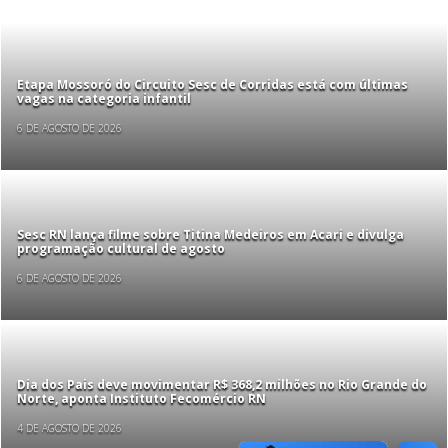
Etapa Mossoró do Circuito Sesc de Corridas está com últimas
vagas na categoria infantil
6 DE AGOSTO DE 2026
Sesc RN lança filme sobre Titina Medeiros em Acari e divulga
programação cultural de agosto
6 DE AGOSTO DE 2026
Dia dos Pais deve movimentar R$ 368,2 milhões no Rio Grande do
Norte, aponta Instituto Fecomércio RN
4 DE AGOSTO DE 2026