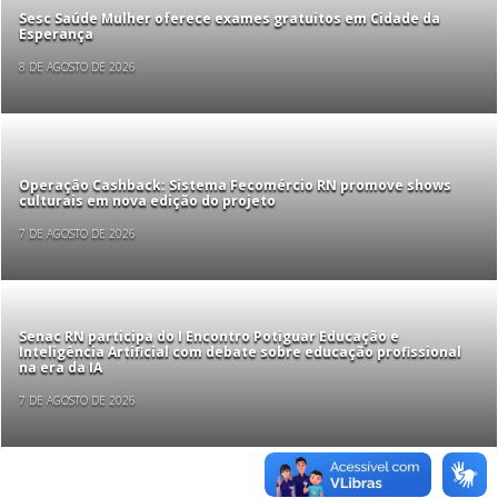
Sesc Saúde Mulher oferece exames gratuitos em Cidade da
Esperança
8 DE AGOSTO DE 2026
Operação Cashback: Sistema Fecomércio RN promove shows
culturais em nova edição do projeto
7 DE AGOSTO DE 2026
Senac RN participa do I Encontro Potiguar Educação e
Inteligência Artificial com debate sobre educação profissional
na era da IA
7 DE AGOSTO DE 2026