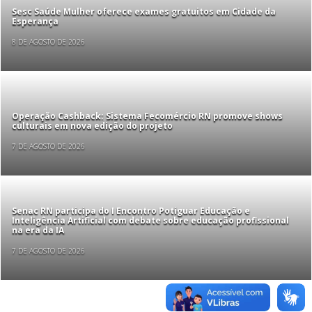
Sesc Saúde Mulher oferece exames gratuitos em Cidade da
Esperança
8 DE AGOSTO DE 2026
Operação Cashback: Sistema Fecomércio RN promove shows
culturais em nova edição do projeto
7 DE AGOSTO DE 2026
Senac RN participa do I Encontro Potiguar Educação e
Inteligência Artificial com debate sobre educação profissional
na era da IA
7 DE AGOSTO DE 2026