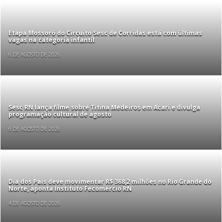
Etapa Mossoró do Circuito Sesc de Corridas está com últimas
vagas na categoria infantil
6 DE AGOSTO DE 2026
Sesc RN lança filme sobre Titina Medeiros em Acari e divulga
programação cultural de agosto
6 DE AGOSTO DE 2026
Dia dos Pais deve movimentar R$ 368,2 milhões no Rio Grande do
Norte, aponta Instituto Fecomércio RN
4 DE AGOSTO DE 2026