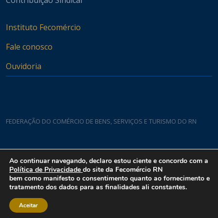
Instituto Fecomércio
Fale conosco
Ouvidoria
FEDERAÇÃO DO COMÉRCIO DE BENS, SERVIÇOS E TURISMO DO RN
Casa do Comércio
Ao continuar navegando, declaro estou ciente e concordo com a
Rua Padre João Damasceno, 1935 - Lagoa Nova CEP 59075-760
Política de Privacidade
do site da Fecomércio RN
bem como manifesto o consentimento quanto ao fornecimento e
tratamento dos dados para as finalidades ali constantes.
Aceitar