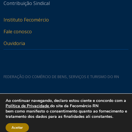
Contribuição Sindical
Instituto Fecomércio
Fale conosco
Ouvidoria
FEDERAÇÃO DO COMÉRCIO DE BENS, SERVIÇOS E TURISMO DO RN
Casa do Comércio
Ao continuar navegando, declaro estou ciente e concordo com a
Rua Padre João Damasceno, 1935 - Lagoa Nova CEP 59075-760
Política de Privacidade
do site da Fecomércio RN
bem como manifesto o consentimento quanto ao fornecimento e
tratamento dos dados para as finalidades ali constantes.
Aceitar