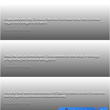
Etapa Mossoró do Circuito Sesc de Corridas está com últimas
vagas na categoria infantil
6 DE AGOSTO DE 2026
Sesc RN lança filme sobre Titina Medeiros em Acari e divulga
programação cultural de agosto
6 DE AGOSTO DE 2026
Dia dos Pais deve movimentar R$ 368,2 milhões no Rio Grande do
Norte, aponta Instituto Fecomércio RN
4 DE AGOSTO DE 2026