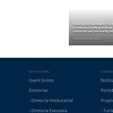
Operação Cashback: Sis
Fecomércio RN promove
culturais em nova edição
7 DE AGOSTO DE 2026
Mapa do site
INSTITUCIONAL
COMUNI
Quem Somos
Notíci
Diretorias
Periód
- Diretoria Institucional
Projet
- Diretoria Executiva
- Tur