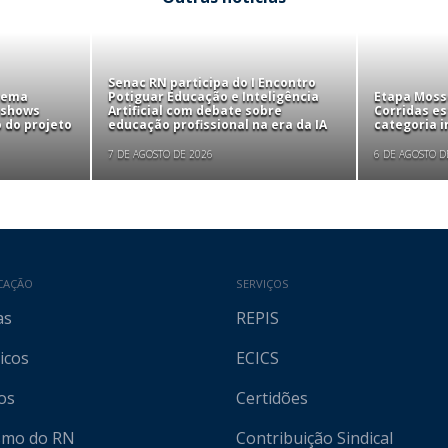
Senac RN participa do I Encontro
tema
Potiguar Educação e Inteligência
Etapa Mosso
 shows
Artificial com debate sobre
Corridas e
 do projeto
educação profissional na era da IA
categoria i
7 DE AGOSTO DE 2026
6 DE AGOSTO D
CAÇÃO
SERVIÇOS
as
REPIS
icos
ECICS
os
Certidões
ismo do RN
Contribuição Sindical