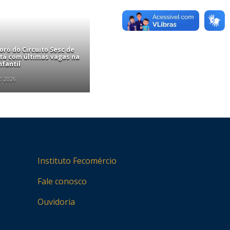
ró do Circuito Sesc de
stá com últimas vagas na
nfantil
E 2026
Instituto Fecomércio
Fale conosco
Ouvidoria