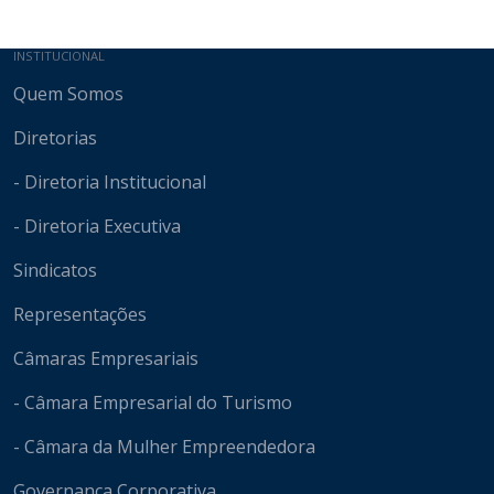
Mapa do site
INSTITUCIONAL
Quem Somos
Diretorias
- Diretoria Institucional
- Diretoria Executiva
Sindicatos
Representações
Câmaras Empresariais
- Câmara Empresarial do Turismo
- Câmara da Mulher Empreendedora
Governança Corporativa