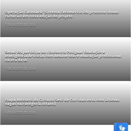
Operação Cashback: Sistema Fecomércio RN promove shows
culturais em nova edição do projeto
7 DE AGOSTO DE 2026
Senac RN participa do I Encontro Potiguar Educação e
Inteligência Artificial com debate sobre educação profissional
na era da IA
7 DE AGOSTO DE 2026
Etapa Mossoró do Circuito Sesc de Corridas está com últimas
vagas na categoria infantil
6 DE AGOSTO DE 2026