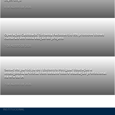
8 DE AGOSTO DE 2026
Operação Cashback: Sistema Fecomércio RN promove shows
culturais em nova edição do projeto
7 DE AGOSTO DE 2026
Senac RN participa do I Encontro Potiguar Educação e
Inteligência Artificial com debate sobre educação profissional
na era da IA
7 DE AGOSTO DE 2026
Mapa do site
INSTITUCIONAL