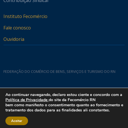
Contribuição Sindical
Instituto Fecomércio
Fale conosco
Ouvidoria
FEDERAÇÃO DO COMÉRCIO DE BENS, SERVIÇOS E TURISMO DO RN
Casa do Comércio
Ao continuar navegando, declaro estou ciente e concordo com a
Rua Padre João Damasceno, 1935 - Lagoa Nova CEP 59075-760
Política de Privacidade
do site da Fecomércio RN
bem como manifesto o consentimento quanto ao fornecimento e
tratamento dos dados para as finalidades ali constantes.
Aceitar