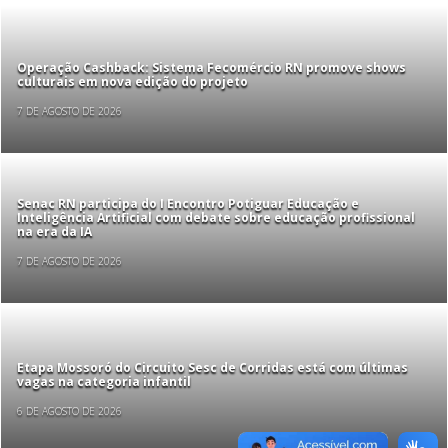
Operação Cashback: Sistema Fecomércio RN promove shows
culturais em nova edição do projeto
7 DE AGOSTO DE 2026
Senac RN participa do I Encontro Potiguar Educação e
Inteligência Artificial com debate sobre educação profissional
na era da IA
7 DE AGOSTO DE 2026
Etapa Mossoró do Circuito Sesc de Corridas está com últimas
vagas na categoria infantil
6 DE AGOSTO DE 2026