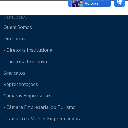
Mapa do site
INSTITUCIONAL
Quem Somos
Diretorias
- Diretoria Institucional
- Diretoria Executiva
Sindicatos
Representações
Câmaras Empresariais
- Câmara Empresarial do Turismo
- Câmara da Mulher Empreendedora