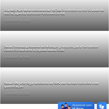
Dia dos Pais deve movimentar R$ 368,2 milhões no Rio Grande do
Norte, aponta Instituto Fecomércio RN
4 DE AGOSTO DE 2026
Senac Vendas promove workshops gratuitos para fortalecer
comércio durante a Liquida Natal 2026
4 DE AGOSTO DE 2026
Senac RN prorroga desconto de 50% em cursos técnicos e de
qualificação
3 DE AGOSTO DE 2026