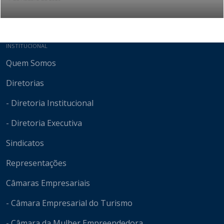
Mapa do site
INSTITUCIONAL
Quem Somos
Diretorias
- Diretoria Institucional
- Diretoria Executiva
Sindicatos
Representações
Câmaras Empresariais
- Câmara Empresarial do Turismo
- Câmara da Mulher Empreendedora