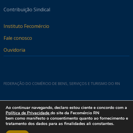
Contribuição Sindical
Instituto Fecomércio
Fale conosco
Ouvidoria
FEDERAÇÃO DO COMÉRCIO DE BENS, SERVIÇOS E TURISMO DO RN
Casa do Comércio
Ao continuar navegando, declaro estou ciente e concordo com a
Rua Padre João Damasceno, 1935 - Lagoa Nova CEP 59075-760
Política de Privacidade
do site da Fecomércio RN
bem como manifesto o consentimento quanto ao fornecimento e
tratamento dos dados para as finalidades ali constantes.