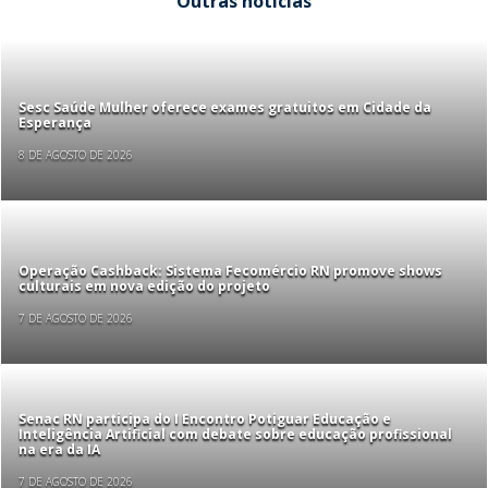
Outras notícias
Sesc Saúde Mulher oferece exames gratuitos em Cidade da
Esperança
8 DE AGOSTO DE 2026
Operação Cashback: Sistema Fecomércio RN promove shows
culturais em nova edição do projeto
7 DE AGOSTO DE 2026
Senac RN participa do I Encontro Potiguar Educação e
Inteligência Artificial com debate sobre educação profissional
na era da IA
7 DE AGOSTO DE 2026