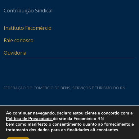
Contribuição Sindical
Instituto Fecomércio
Fale conosco
Ouvidoria
FEDERAÇÃO DO COMÉRCIO DE BENS, SERVIÇOS E TURISMO DO RN
Casa do Comércio
Ao continuar navegando, declaro estou ciente e concordo com a
Rua Padre João Damasceno, 1935 - Lagoa Nova CEP 59075-760
Política de Privacidade
do site da Fecomércio RN
bem como manifesto o consentimento quanto ao fornecimento e
tratamento dos dados para as finalidades ali constantes.