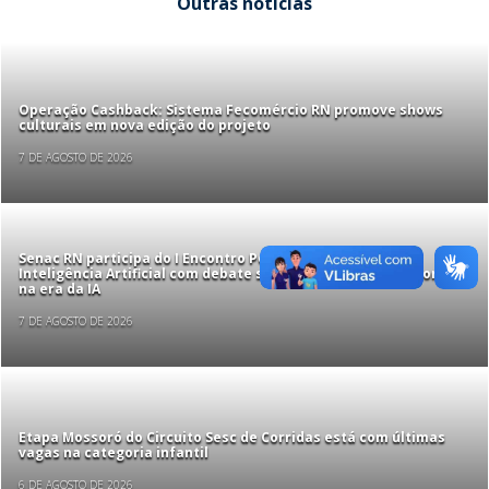
Outras notícias
Operação Cashback: Sistema Fecomércio RN promove shows
culturais em nova edição do projeto
7 DE AGOSTO DE 2026
Senac RN participa do I Encontro Potiguar Educação e
Inteligência Artificial com debate sobre educação profissional
na era da IA
7 DE AGOSTO DE 2026
Etapa Mossoró do Circuito Sesc de Corridas está com últimas
vagas na categoria infantil
6 DE AGOSTO DE 2026