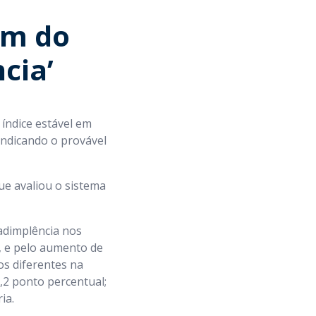
fim do
cia’
índice estável em
indicando o provável
que avaliou o sistema
adimplência nos
, e pelo aumento de
s diferentes na
,2 ponto percentual;
ia.