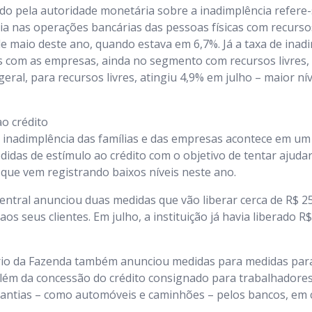
do pela autoridade monetária sobre a inadimplência refere-
a nas operações bancárias das pessoas físicas com recursos 
 maio deste ano, quando estava em 6,7%. Já a taxa de inad
 com as empresas, ainda no segmento com recursos livres, 
geral, para recursos livres, atingiu 4,9% em julho – maior n
o crédito
 inadimplência das famílias e das empresas acontece em u
das de estímulo ao crédito com o objetivo de tentar ajuda
 que vem registrando baixos níveis neste ano.
ntral anunciou duas medidas que vão liberar cerca de R$ 25
s seus clientes. Em julho, a instituição já havia liberado R
rio da Fazenda também anunciou medidas para medidas para 
além da concessão do crédito consignado para trabalhadores
antias – como automóveis e caminhões – pelos bancos, em c