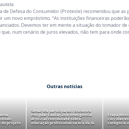
autela
ira de Defesa do Consumidor (Proteste) recomendou que as
ir um novo empréstimo. “As instituições financeiras poderã
nanciados. Devemos ter em mente a situação do tomador de c
 que, num cenário de juros elevados, não tem para onde corr
Outras notícias
Senac RN participa do I Encontro
tema
Potiguar Educação e Inteligência
Etapa Mosso
 shows
Artificial com debate sobre
Corridas e
 do projeto
educação profissional na era da IA
categoria i