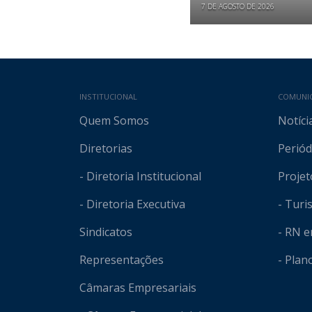
7 DE AGOSTO DE 2026
Mapa do site
INSTITUCIONAL
COMUNI
Quem Somos
Notíci
Diretorias
Periód
- Diretoria Institucional
Projet
- Diretoria Executiva
- Tur
Sindicatos
- RN 
Representações
- Plan
Câmaras Empresariais