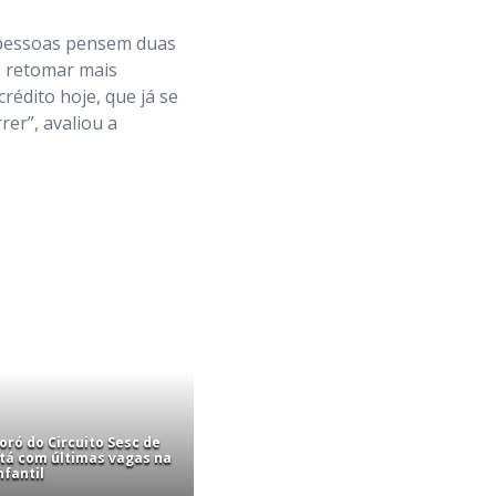
 pessoas pensem duas
o retomar mais
rédito hoje, que já se
er”, avaliou a
ró do Circuito Sesc de
stá com últimas vagas na
nfantil