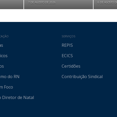
7 DE AGOSTO DE 2026
6 DE AGOSTO D
CAÇÃO
SERVIÇOS
as
REPIS
icos
ECICS
os
Certidões
ismo do RN
Contribuição Sindical
em Foco
o Diretor de Natal