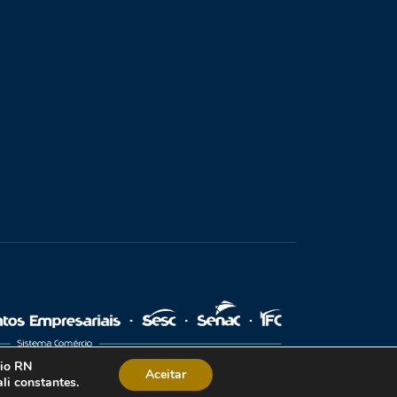
cio RN
Aceitar
li constantes.