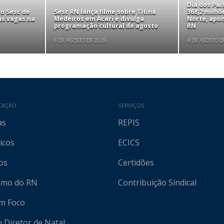
Dia dos Pa
to Sesc de
Sesc RN lança filme sobre Titina
368,2 milhõ
as vagas na
Medeiros em Acari e divulga
Norte, apo
programação cultural de agosto
RN
6 DE AGOSTO DE 2026
4 DE AGOSTO D
CAÇÃO
SERVIÇOS
as
REPIS
icos
ECICS
os
Certidões
ismo do RN
Contribuição Sindical
em Foco
o Diretor de Natal