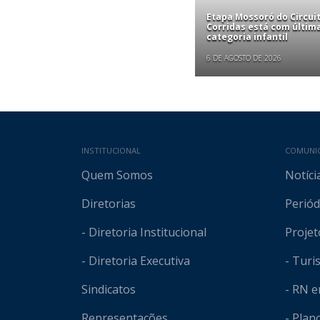
Etapa Mossoró do Circui
Corridas está com últim
categoria infantil
6 DE AGOSTO DE 2026
Mapa do site
INSTITUCIONAL
COMUNI
Quem Somos
Notíci
Diretorias
Periód
- Diretoria Institucional
Projet
- Diretoria Executiva
- Tur
Sindicatos
- RN 
Representações
- Plan