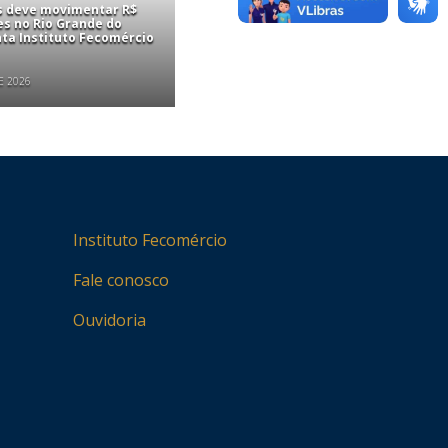
is deve movimentar R$
es no Rio Grande do
nta Instituto Fecomércio
E 2026
Instituto Fecomércio
Fale conosco
Ouvidoria