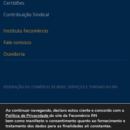
Certidões
Contribuição Sindical
Instituto Fecomércio
Fale conosco
Ouvidoria
FEDERAÇÃO DO COMÉRCIO DE BENS, SERVIÇOS E TURISMO DO RN
Casa do Comércio
Ao continuar navegando, declaro estou ciente e concordo com a
Rua Padre João Damasceno, 1935 - Lagoa Nova CEP 59075-760
Política de Privacidade
do site da Fecomércio RN
bem como manifesto o consentimento quanto ao fornecimento e
tratamento dos dados para as finalidades ali constantes.