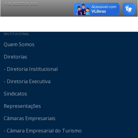
6 DE AGOSTO DE 2026
Mapa do site
INSTITUCIONAL
Quem Somos
Diretorias
- Diretoria Institucional
- Diretoria Executiva
Sindicatos
Representações
Câmaras Empresariais
- Câmara Empresarial do Turismo