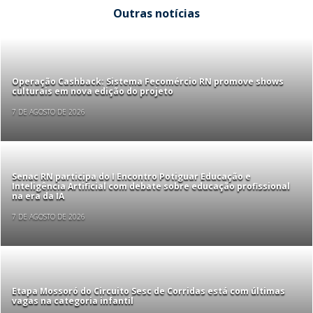
Outras notícias
Operação Cashback: Sistema Fecomércio RN promove shows
culturais em nova edição do projeto
7 DE AGOSTO DE 2026
Senac RN participa do I Encontro Potiguar Educação e
Inteligência Artificial com debate sobre educação profissional
na era da IA
7 DE AGOSTO DE 2026
Etapa Mossoró do Circuito Sesc de Corridas está com últimas
vagas na categoria infantil