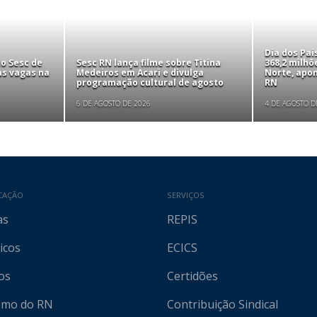
Dia dos Pa
to Sesc de
Sesc RN lança filme sobre Titina
368,2 milhõ
as vagas na
Medeiros em Acari e divulga
Norte, apo
programação cultural de agosto
RN
6 DE AGOSTO DE 2026
4 DE AGOSTO D
CAÇÃO
SERVIÇOS
as
REPIS
icos
ECICS
os
Certidões
ismo do RN
Contribuição Sindical