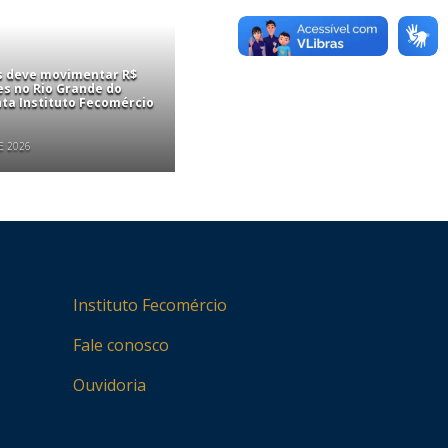
is deve movimentar R$
es no Rio Grande do
nta Instituto Fecomércio
E 2026
Instituto Fecomércio
Fale conosco
Ouvidoria