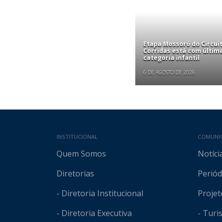
Etapa Mossoró do Circui
Corridas está com últim
categoria infantil
6 DE AGOSTO DE 2026
Mapa do site
INSTITUCIONAL
COMUNI
Quem Somos
Notíci
Diretorias
Periód
- Diretoria Institucional
Projet
- Diretoria Executiva
- Tur