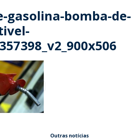
e-gasolina-bomba-de-
ivel-
357398_v2_900x506
Outras notícias