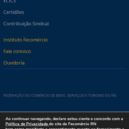
ECICS
Certidões
Contribuição Sindical
Instituto Fecomércio
Fale conosco
Ouvidoria
FEDERAÇÃO DO COMÉRCIO DE BENS, SERVIÇOS E TURISMO DO RN
Casa do Comércio
Ao continuar navegando, declaro estou ciente e concordo com a
Rua Padre João Damasceno, 1935 - Lagoa Nova CEP 59075-760
Política de Privacidade
do site da Fecomércio RN