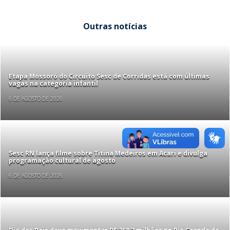
Outras notícias
Etapa Mossoró do Circuito Sesc de Corridas está com últimas
vagas na categoria infantil
6 DE AGOSTO DE 2026
Sesc RN lança filme sobre Titina Medeiros em Acari e divulga
programação cultural de agosto
6 DE AGOSTO DE 2026