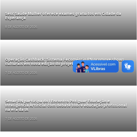
Sesc Saúde Mulher oferece exames gratuitos em Cidade da
Esperança
8 DE AGOSTO DE 2026
Operação Cashback: Sistema Fecomércio RN promove shows
culturais em nova edição do projeto
7 DE AGOSTO DE 2026
Senac RN participa do I Encontro Potiguar Educação e
Inteligência Artificial com debate sobre educação profissional
na era da IA
7 DE AGOSTO DE 2026