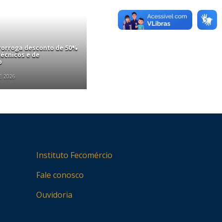
rorroga desconto de 50%
écnicos e de
o
E 2026
Instituto Fecomércio
Fale conosco
Ouvidoria