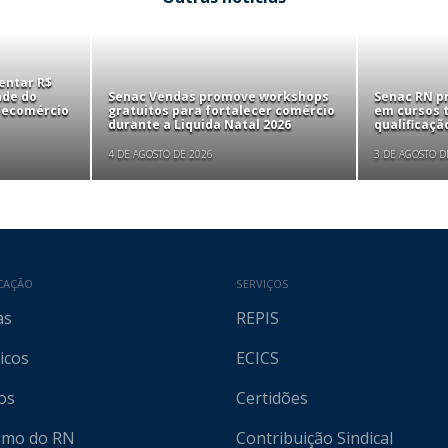
entar R$
nde do
Senac Vendas promove workshops
Senac RN p
 Fecomércio
gratuitos para fortalecer comércio
em cursos t
durante a Liquida Natal 2026
qualificaçã
4 DE AGOSTO DE 2026
3 DE AGOSTO D
CAÇÃO
SERVIÇOS
as
REPIS
icos
ECICS
os
Certidões
ismo do RN
Contribuição Sindical