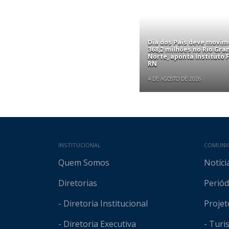
Dia dos Pais deve movim
368,2 milhões no Rio Gra
Norte, aponta Instituto
RN
4 DE AGOSTO DE 2026
Mapa do site
INSTITUCIONAL
COMUNI
Quem Somos
Notíci
Diretorias
Periód
- Diretoria Institucional
Projet
- Diretoria Executiva
- Tur