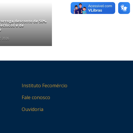
rorroga desconto de 50%
écnicos e de
o
E 2026
Instituto Fecomércio
Fale conosco
Ouvidoria