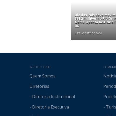
Dia dos Pais deve movim
368,2 milhões no Rio Gra
Norte, aponta Instituto
RN
4 DE AGOSTO DE 2026
Mapa do site
INSTITUCIONAL
COMUNI
Quem Somos
Notíci
Diretorias
Periód
- Diretoria Institucional
Projet
- Diretoria Executiva
- Tur