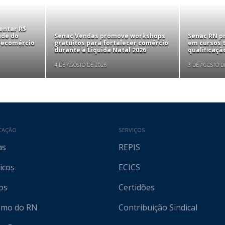
entar R$
nde do
Senac Vendas promove workshops
Senac RN p
 Fecomércio
gratuitos para fortalecer comércio
em cursos t
durante a Liquida Natal 2026
qualificaçã
4 DE AGOSTO DE 2026
3 DE AGOSTO D
CAÇÃO
SERVIÇOS
as
REPIS
icos
ECICS
os
Certidões
ismo do RN
Contribuição Sindical