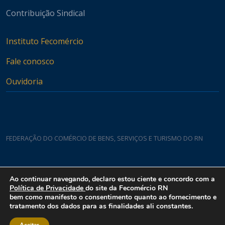
Contribuição Sindical
Instituto Fecomércio
Fale conosco
Ouvidoria
FEDERAÇÃO DO COMÉRCIO DE BENS, SERVIÇOS E TURISMO DO RN
Casa do Comércio
Ao continuar navegando, declaro estou ciente e concordo com a
Rua Padre João Damasceno, 1935 - Lagoa Nova CEP 59075-760
Política de Privacidade
do site da Fecomércio RN
bem como manifesto o consentimento quanto ao fornecimento e
tratamento dos dados para as finalidades ali constantes.