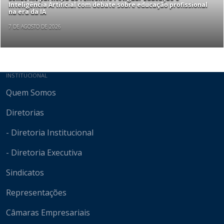
Inteligência Artificial com debate sobre educação profissional
na era da IA
7 DE AGOSTO DE 2026
Mapa do site
INSTITUCIONAL
Quem Somos
Diretorias
- Diretoria Institucional
- Diretoria Executiva
Sindicatos
Representações
Câmaras Empresariais