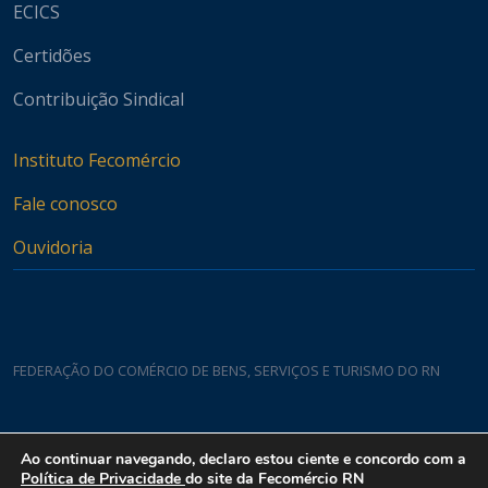
ECICS
Certidões
Contribuição Sindical
Instituto Fecomércio
Fale conosco
Ouvidoria
FEDERAÇÃO DO COMÉRCIO DE BENS, SERVIÇOS E TURISMO DO RN
Casa do Comércio
Ao continuar navegando, declaro estou ciente e concordo com a
Rua Padre João Damasceno, 1935 - Lagoa Nova CEP 59075-760
Política de Privacidade
do site da Fecomércio RN