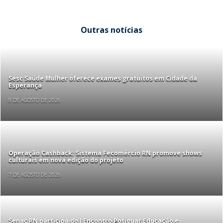
Outras notícias
Sesc Saúde Mulher oferece exames gratuitos em Cidade da
Esperança
8 DE AGOSTO DE 2026
Operação Cashback: Sistema Fecomércio RN promove shows
culturais em nova edição do projeto
7 DE AGOSTO DE 2026
Senac RN participa do I Encontro Potiguar Educação e