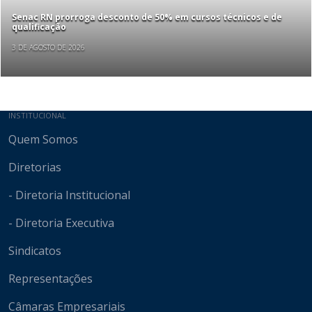
Senac RN prorroga desconto de 50% em cursos técnicos e de
qualificação
3 DE AGOSTO DE 2026
Mapa do site
INSTITUCIONAL
Quem Somos
Diretorias
- Diretoria Institucional
- Diretoria Executiva
Sindicatos
Representações
Câmaras Empresariais