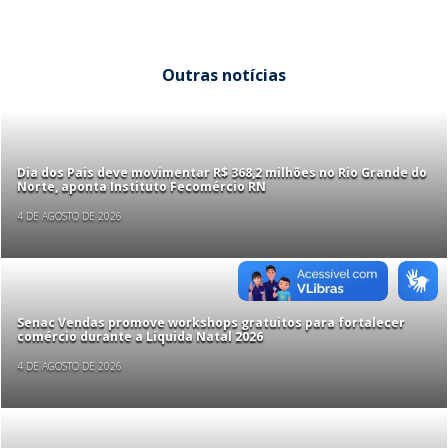
Outras notícias
Dia dos Pais deve movimentar R$ 368,2 milhões no Rio Grande do
Norte, aponta Instituto Fecomércio RN
4 DE AGOSTO DE 2026
Senac Vendas promove workshops gratuitos para fortalecer
comércio durante a Liquida Natal 2026
4 DE AGOSTO DE 2026