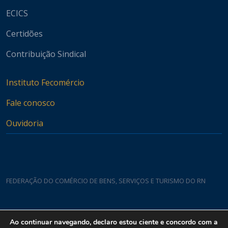
ECICS
Certidões
Contribuição Sindical
Instituto Fecomércio
Fale conosco
Ouvidoria
FEDERAÇÃO DO COMÉRCIO DE BENS, SERVIÇOS E TURISMO DO RN
Casa do Comércio
Ao continuar navegando, declaro estou ciente e concordo com a
Rua Padre João Damasceno, 1935 - Lagoa Nova CEP 59075-760