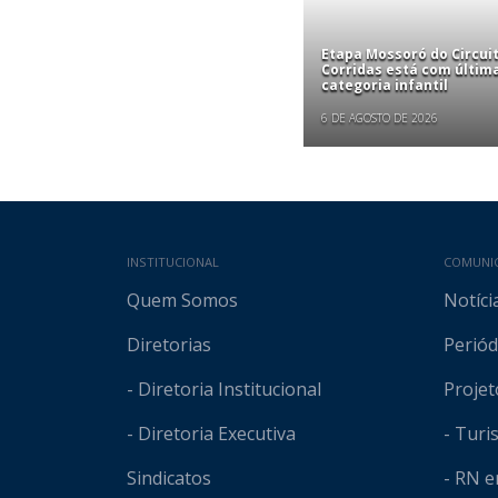
Etapa Mossoró do Circui
Corridas está com últim
categoria infantil
6 DE AGOSTO DE 2026
Mapa do site
INSTITUCIONAL
COMUNI
Quem Somos
Notíci
Diretorias
Periód
- Diretoria Institucional
Projet
- Diretoria Executiva
- Tur
Sindicatos
- RN 