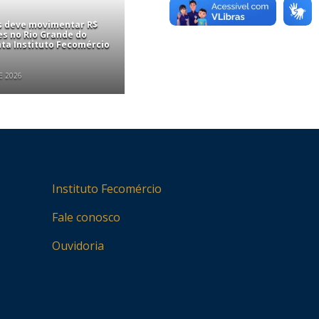
is deve movimentar R$
es no Rio Grande do
nta Instituto Fecomércio
E 2026
Instituto Fecomércio
Fale conosco
Ouvidoria