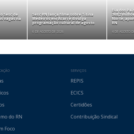
Dia dos Pa
to Sesc de
Sesc RN lança filme sobre Titina
368,2 milhõ
as vagas na
Medeiros em Acari e divulga
Norte, apo
programação cultural de agosto
RN
6 DE AGOSTO DE 2026
4 DE AGOSTO D
CAÇÃO
SERVIÇOS
as
REPIS
icos
ECICS
os
Certidões
ismo do RN
Contribuição Sindical
em Foco