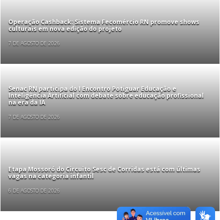
Operação Cashback: Sistema Fecomércio RN promove shows
culturais em nova edição do projeto
7 DE AGOSTO DE 2026
Senac RN participa do I Encontro Potiguar Educação e
Inteligência Artificial com debate sobre educação profissional
na era da IA
7 DE AGOSTO DE 2026
Etapa Mossoró do Circuito Sesc de Corridas está com últimas
vagas na categoria infantil
6 DE AGOSTO DE 2026