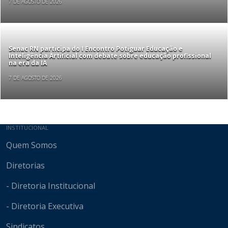
7 DE AGOSTO DE 2026
Senac RN participa do I Encontro Potiguar Educação e
Inteligência Artificial com debate sobre educação profissional
na era da IA
7 DE AGOSTO DE 2026
Mapa do site
INSTITUCIONAL
Quem Somos
Diretorias
- Diretoria Institucional
- Diretoria Executiva
Sindicatos