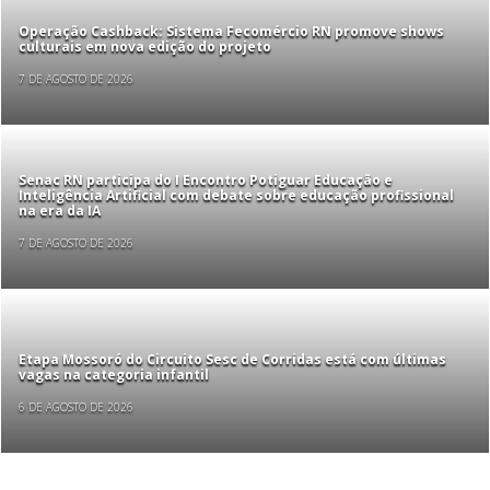
Operação Cashback: Sistema Fecomércio RN promove shows
culturais em nova edição do projeto
7 DE AGOSTO DE 2026
Senac RN participa do I Encontro Potiguar Educação e
Inteligência Artificial com debate sobre educação profissional
na era da IA
7 DE AGOSTO DE 2026
Etapa Mossoró do Circuito Sesc de Corridas está com últimas
vagas na categoria infantil
6 DE AGOSTO DE 2026