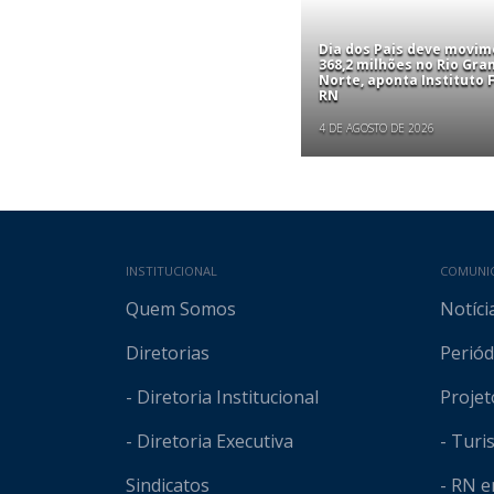
Dia dos Pais deve movim
368,2 milhões no Rio Gra
Norte, aponta Instituto
RN
4 DE AGOSTO DE 2026
Mapa do site
INSTITUCIONAL
COMUNI
Quem Somos
Notíci
Diretorias
Periód
- Diretoria Institucional
Projet
- Diretoria Executiva
- Tur
Sindicatos
- RN 