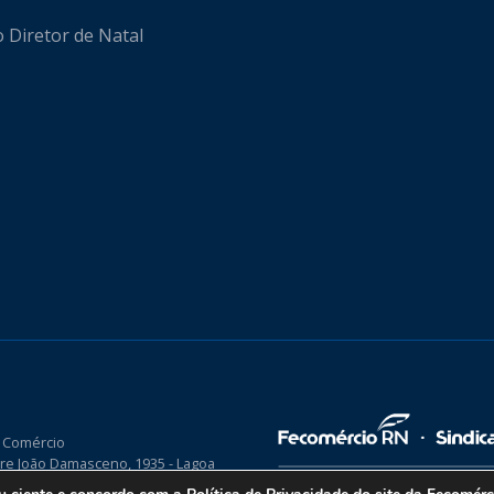
o Diretor de Natal
 Comércio
re João Damasceno, 1935 - Lagoa
P 59075-760