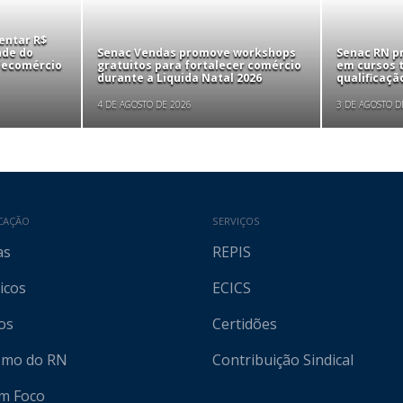
entar R$
nde do
Senac Vendas promove workshops
Senac RN p
 Fecomércio
gratuitos para fortalecer comércio
em cursos t
durante a Liquida Natal 2026
qualificaçã
4 DE AGOSTO DE 2026
3 DE AGOSTO D
CAÇÃO
SERVIÇOS
as
REPIS
icos
ECICS
os
Certidões
ismo do RN
Contribuição Sindical
em Foco