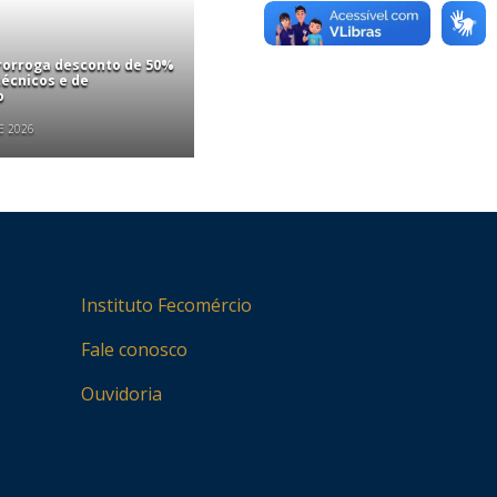
rorroga desconto de 50%
écnicos e de
o
E 2026
Instituto Fecomércio
Fale conosco
Ouvidoria