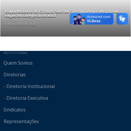
Etapa Mossoró do Circuito Sesc de Corridas está com últimas
vagas na categoria infantil
6 DE AGOSTO DE 2026
Mapa do site
INSTITUCIONAL
Quem Somos
Diretorias
- Diretoria Institucional
- Diretoria Executiva
Sindicatos
Representações