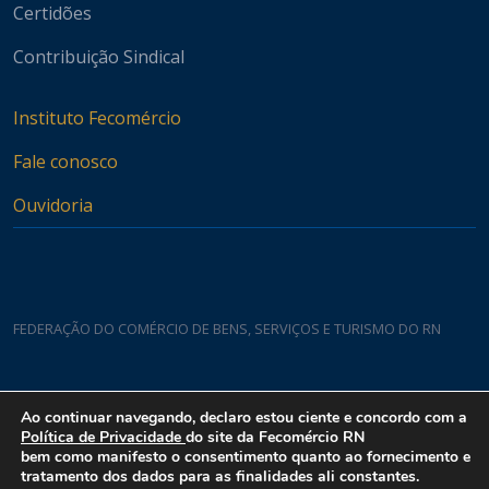
Certidões
Contribuição Sindical
Instituto Fecomércio
Fale conosco
Ouvidoria
FEDERAÇÃO DO COMÉRCIO DE BENS, SERVIÇOS E TURISMO DO RN
Casa do Comércio
Ao continuar navegando, declaro estou ciente e concordo com a
Rua Padre João Damasceno, 1935 - Lagoa Nova CEP 59075-760
Política de Privacidade
do site da Fecomércio RN
bem como manifesto o consentimento quanto ao fornecimento e
tratamento dos dados para as finalidades ali constantes.