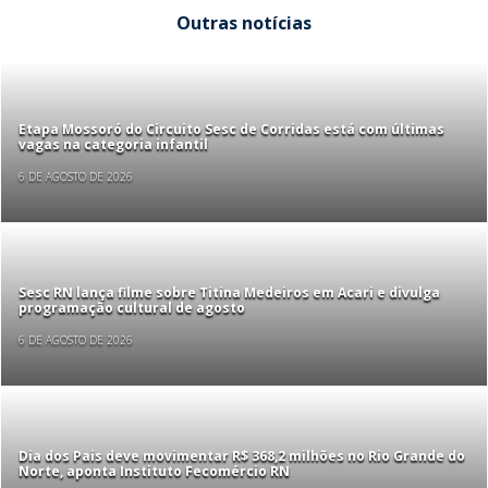
Outras notícias
Etapa Mossoró do Circuito Sesc de Corridas está com últimas
vagas na categoria infantil
6 DE AGOSTO DE 2026
Sesc RN lança filme sobre Titina Medeiros em Acari e divulga
programação cultural de agosto
6 DE AGOSTO DE 2026
Dia dos Pais deve movimentar R$ 368,2 milhões no Rio Grande do
Norte, aponta Instituto Fecomércio RN