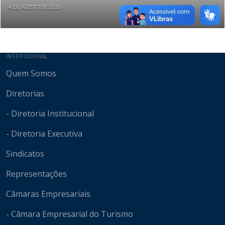
4 DE AGOSTO DE 2026
Mapa do site
INSTITUCIONAL
Quem Somos
Diretorias
- Diretoria Institucional
- Diretoria Executiva
Sindicatos
Representações
Câmaras Empresariais
- Câmara Empresarial do Turismo