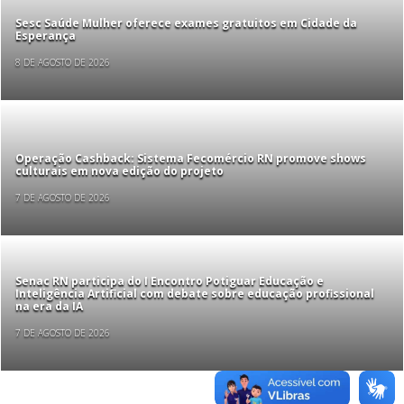
Sesc Saúde Mulher oferece exames gratuitos em Cidade da
Esperança
8 DE AGOSTO DE 2026
Operação Cashback: Sistema Fecomércio RN promove shows
culturais em nova edição do projeto
7 DE AGOSTO DE 2026
Senac RN participa do I Encontro Potiguar Educação e
Inteligência Artificial com debate sobre educação profissional
na era da IA
7 DE AGOSTO DE 2026