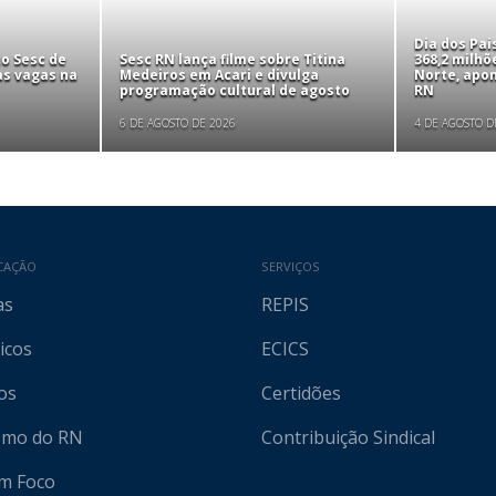
Dia dos Pa
to Sesc de
Sesc RN lança filme sobre Titina
368,2 milhõ
as vagas na
Medeiros em Acari e divulga
Norte, apo
programação cultural de agosto
RN
6 DE AGOSTO DE 2026
4 DE AGOSTO D
CAÇÃO
SERVIÇOS
as
REPIS
icos
ECICS
os
Certidões
ismo do RN
Contribuição Sindical
em Foco