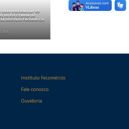
is deve movimentar R$
es no Rio Grande do
nta Instituto Fecomércio
E 2026
Instituto Fecomércio
Fale conosco
Ouvidoria