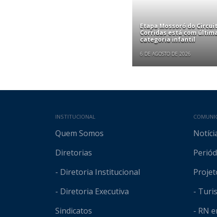
Etapa Mossoró do Circui
Corridas está com últim
categoria infantil
6 DE AGOSTO DE 2026
Mapa do site
INSTITUCIONAL
COMUNI
Quem Somos
Notíci
Diretorias
Periód
- Diretoria Institucional
Projet
- Diretoria Executiva
- Tur
Sindicatos
- RN 