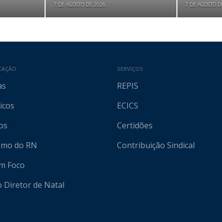
7 DE AGOSTO DE 2026
7 DE AGOSTO D
CAÇÃO
SERVIÇOS
as
REPIS
icos
ECICS
os
Certidões
ismo do RN
Contribuição Sindical
em Foco
o Diretor de Natal