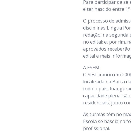
Para participar da sel
e ter nascido entre 1
O processo de admissã
disciplinas Língua Po
redação; na segunda e
no edital; e, por fim,
aprovados receberão b
edital e mais inform
A ESEM
O Sesc iniciou em 200
localizada na Barra d
todo o país. Inaugura
capacidade plena: são
residenciais, junto c
As turmas têm no máx
Escola se baseia na f
profissional.