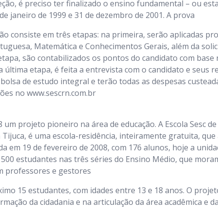
eção, é preciso ter finalizado o ensino fundamental – ou est
º de janeiro de 1999 e 31 de dezembro de 2001. A prova
o consiste em três etapas: na primeira, serão aplicadas pro
rtuguesa, Matemática e Conhecimentos Gerais, além da soli
tapa, são contabilizados os pontos do candidato com base n
 na última etapa, é feita a entrevista com o candidato e seus 
olsa de estudo integral e terão todas as despesas custeada
ações no www.sescrn.com.br
8 um projeto pioneiro na área de educação. A Escola Sesc de
a Tijuca, é uma escola-residência, inteiramente gratuita, que
da em 19 de fevereiro de 2008, com 176 alunos, hoje a unid
 500 estudantes nas três séries do Ensino Médio, que moram
om professores e gestores
imo 15 estudantes, com idades entre 13 e 18 anos. O proje
ormação da cidadania e na articulação da área acadêmica e d