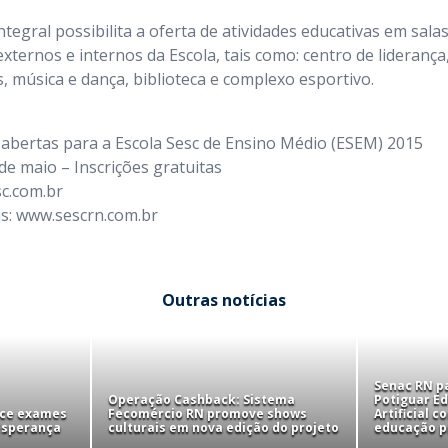
tegral possibilita a oferta de atividades educativas em salas
ternos e internos da Escola, tais como: centro de liderança,
es, música e dança, biblioteca e complexo esportivo.
 abertas para a Escola Sesc de Ensino Médio (ESEM) 2015
de maio – Inscrições gratuitas
c.com.br
is: www.sescrn.com.br
Outras notícias
Senac RN pa
Operação Cashback: Sistema
Potiguar Ed
ece exames
Fecomércio RN promove shows
Artificial 
 Esperança
culturais em nova edição do projeto
educação pr