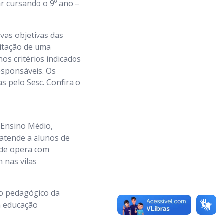
ar cursando o 9º ano –
vas objetivas das
citação de uma
os critérios indicados
responsáveis. Os
s pelo Sesc. Confira o
 Ensino Médio,
 atende a alunos de
ade opera com
 nas vilas
to pedagógico da
a educação