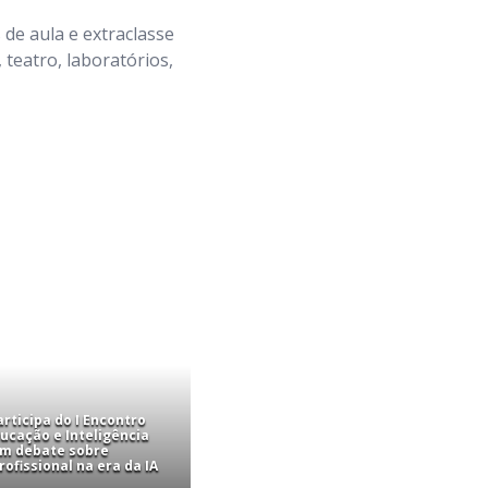
 de aula e extraclasse
 teatro, laboratórios,
rticipa do I Encontro
ucação e Inteligência
com debate sobre
ofissional na era da IA