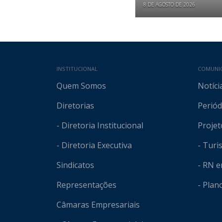
8 DE AGOSTO DE 2026
Mapa do site
INSTITUCIONAL
COMUNI
Quem Somos
Notíci
Diretorias
Periód
- Diretoria Institucional
Projet
- Diretoria Executiva
- Tur
Sindicatos
- RN 
Representações
- Plan
Câmaras Empresariais