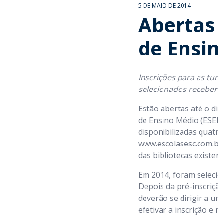
5 DE MAIO DE 2014
Abertas 
de Ensi
Inscrições para as tu
selecionados receber
Estão abertas até o d
de Ensino Médio (ESEM
disponibilizadas quatr
www.escolasesc.com.b
das bibliotecas exist
Em 2014, foram selec
Depois da pré-inscriç
deverão se dirigir a 
efetivar a inscrição e