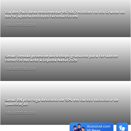
Dia dos Pais deve movimentar R$ 368,2 milhões no Rio Grande do
Norte, aponta Instituto Fecomércio RN
4 DE AGOSTO DE 2026
Senac Vendas promove workshops gratuitos para fortalecer
comércio durante a Liquida Natal 2026
4 DE AGOSTO DE 2026
Senac RN prorroga desconto de 50% em cursos técnicos e de
qualificação
3 DE AGOSTO DE 2026