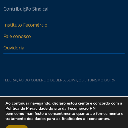
Contribuição Sindical
Instituto Fecomércio
Fale conosco
Ouvidoria
FEDERAÇÃO DO COMÉRCIO DE BENS, SERVIÇOS E TURISMO DO RN
Casa do Comércio
Ao continuar navegando, declaro estou ciente e concordo com a
Rua Padre João Damasceno, 1935 - Lagoa Nova CEP 59075-760
Política de Privacidade
do site da Fecomércio RN
bem como manifesto o consentimento quanto ao fornecimento e
tratamento dos dados para as finalidades ali constantes.