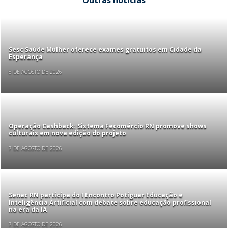
Outras notícias
Sesc Saúde Mulher oferece exames gratuitos em Cidade da
Esperança
8 DE AGOSTO DE 2026
Operação Cashback: Sistema Fecomércio RN promove shows
culturais em nova edição do projeto
7 DE AGOSTO DE 2026
Senac RN participa do I Encontro Potiguar Educação e
Inteligência Artificial com debate sobre educação profissional
na era da IA
7 DE AGOSTO DE 2026