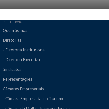
Mapa do site
INSTITUCIONAL
Quem Somos
Diretorias
- Diretoria Institucional
- Diretoria Executiva
Sindicatos
Representações
Câmaras Empresariais
- Câmara Empresarial do Turismo
- Câmara da Mulher Empreendedora