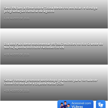
Sesc RN lança filme sobre Titina Medeiros em Acari e divulga
programação cultural de agosto
6 DE AGOSTO DE 2026
Dia dos Pais deve movimentar R$ 368,2 milhões no Rio Grande do
Norte, aponta Instituto Fecomércio RN
4 DE AGOSTO DE 2026
Senac Vendas promove workshops gratuitos para fortalecer
comércio durante a Liquida Natal 2026
4 DE AGOSTO DE 2026