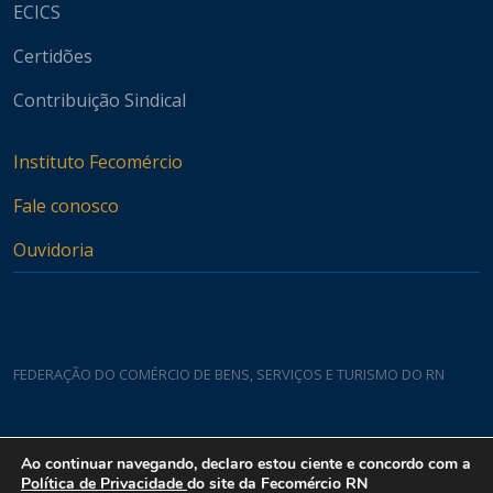
ECICS
Certidões
Contribuição Sindical
Instituto Fecomércio
Fale conosco
Ouvidoria
FEDERAÇÃO DO COMÉRCIO DE BENS, SERVIÇOS E TURISMO DO RN
Casa do Comércio
Ao continuar navegando, declaro estou ciente e concordo com a
Rua Padre João Damasceno, 1935 - Lagoa Nova CEP 59075-760
Política de Privacidade
do site da Fecomércio RN