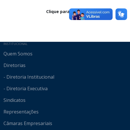
Clique para baixar
Mapa do site
INSTITUCIONAL
Quem Somos
Diretorias
- Diretoria Institucional
- Diretoria Executiva
Sindicatos
Representações
Câmaras Empresariais