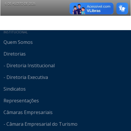
6 DE AGOSTO DE 2026
Mapa do site
INSTITUCIONAL
Quem Somos
Diretorias
- Diretoria Institucional
- Diretoria Executiva
Sindicatos
Representações
Câmaras Empresariais
- Câmara Empresarial do Turismo