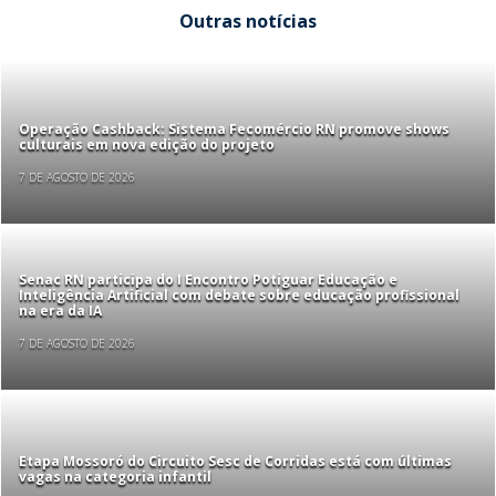
Outras notícias
Operação Cashback: Sistema Fecomércio RN promove shows
culturais em nova edição do projeto
7 DE AGOSTO DE 2026
Senac RN participa do I Encontro Potiguar Educação e
Inteligência Artificial com debate sobre educação profissional
na era da IA
7 DE AGOSTO DE 2026
Etapa Mossoró do Circuito Sesc de Corridas está com últimas
vagas na categoria infantil