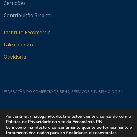
Certidões
Contribuição Sindical
Instituto Fecomércio
Fale conosco
Ouvidoria
FEDERAÇÃO DO COMÉRCIO DE BENS, SERVIÇOS E TURISMO DO RN
Casa do Comércio
Ao continuar navegando, declaro estou ciente e concordo com a
Rua Padre João Damasceno, 1935 - Lagoa Nova CEP 59075-760
Política de Privacidade
do site da Fecomércio RN
bem como manifesto o consentimento quanto ao fornecimento e
tratamento dos dados para as finalidades ali constantes.