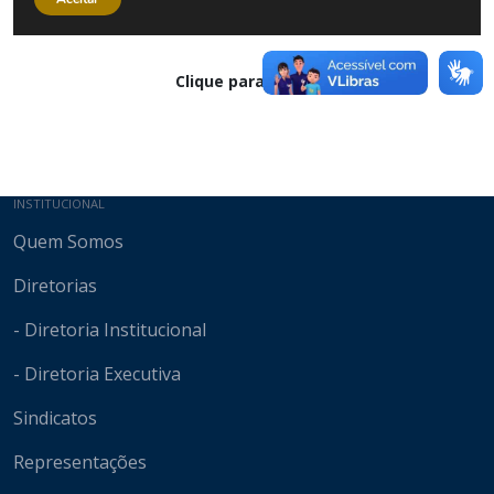
Clique para baixar
Mapa do site
INSTITUCIONAL
Quem Somos
Diretorias
- Diretoria Institucional
- Diretoria Executiva
Sindicatos
Representações