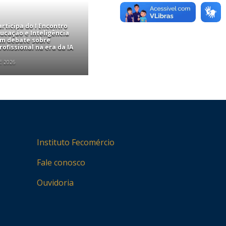
rticipa do I Encontro
ucação e Inteligência
com debate sobre
ofissional na era da IA
E 2026
Instituto Fecomércio
Fale conosco
Ouvidoria