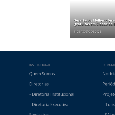
Sesc Saúde Mulher ofer
gratuitos em Cidade da
8 DE AGOSTO DE 2026
Mapa do site
INSTITUCIONAL
COMUNI
Quem Somos
Notíci
Diretorias
Periód
- Diretoria Institucional
Projet
- Diretoria Executiva
- Tur
Sindicatos
- RN 