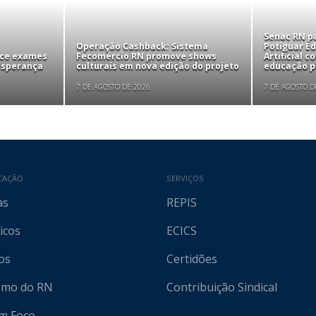
Senac RN pa
Operação Cashback: Sistema
Potiguar Ed
ece exames
Fecomércio RN promove shows
Artificial 
 Esperança
culturais em nova edição do projeto
educação pr
7 DE AGOSTO DE 2026
7 DE AGOSTO D
CAÇÃO
SERVIÇOS
as
REPIS
icos
ECICS
os
Certidões
ismo do RN
Contribuição Sindical
em Foco