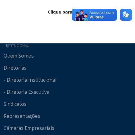
Clique para baixar
Mapa do site
INSTITUCIONAL
Quem Somos
Diretorias
- Diretoria Institucional
- Diretoria Executiva
Sindicatos
Representações
Câmaras Empresariais