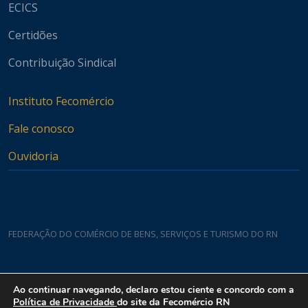
ECICS
Certidões
Contribuição Sindical
Instituto Fecomércio
Fale conosco
Ouvidoria
FEDERAÇÃO DO COMÉRCIO DE BENS, SERVIÇOS E TURISMO DO RN
Casa do Comércio
Ao continuar navegando, declaro estou ciente e concordo com a
Rua Padre João Damasceno, 1935 - Lagoa Nova CEP 59075-760
Política de Privacidade
do site da Fecomércio RN