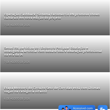
Operação Cashback: Sistema Fecomércio RN promove shows
culturais em nova edição do projeto
7 DE AGOSTO DE 2026
Senac RN participa do I Encontro Potiguar Educação e
Inteligência Artificial com debate sobre educação profissional
na era da IA
7 DE AGOSTO DE 2026
Etapa Mossoró do Circuito Sesc de Corridas está com últimas
vagas na categoria infantil
6 DE AGOSTO DE 2026