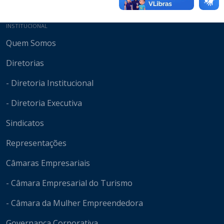
Mapa do site
INSTITUCIONAL
Quem Somos
Diretorias
- Diretoria Institucional
- Diretoria Executiva
Sindicatos
Representações
Câmaras Empresariais
- Câmara Empresarial do Turismo
- Câmara da Mulher Empreendedora
Governança Corporativa