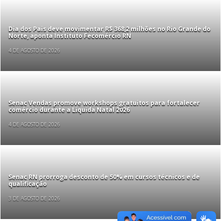
Dia dos Pais deve movimentar R$ 368,2 milhões no Rio Grande do
Norte, aponta Instituto Fecomércio RN
4 DE AGOSTO DE 2026
Senac Vendas promove workshops gratuitos para fortalecer
comércio durante a Liquida Natal 2026
4 DE AGOSTO DE 2026
Senac RN prorroga desconto de 50% em cursos técnicos e de
qualificação
3 DE AGOSTO DE 2026