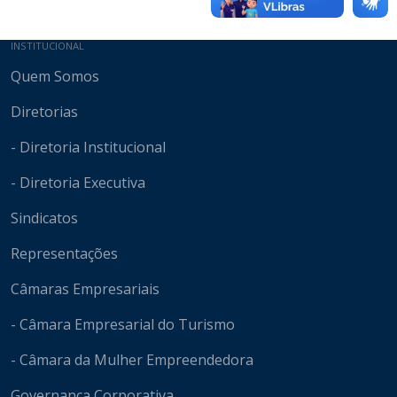
Mapa do site
INSTITUCIONAL
Quem Somos
Diretorias
- Diretoria Institucional
- Diretoria Executiva
Sindicatos
Representações
Câmaras Empresariais
- Câmara Empresarial do Turismo
- Câmara da Mulher Empreendedora
Governança Corporativa