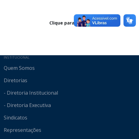
Clique para baixar
Mapa do site
INSTITUCIONAL
Quem Somos
Diretorias
- Diretoria Institucional
- Diretoria Executiva
Sindicatos
Representações