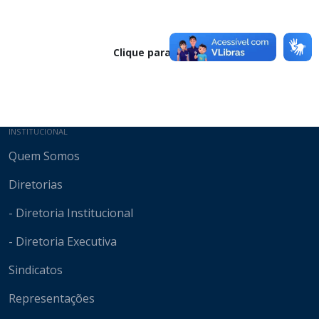
Clique para baixar
Mapa do site
INSTITUCIONAL
Quem Somos
Diretorias
- Diretoria Institucional
- Diretoria Executiva
Sindicatos
Representações