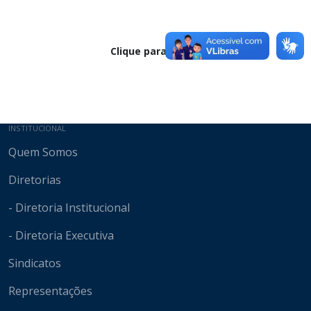
Clique para baixar
Mapa do site
INSTITUCIONAL
Quem Somos
Diretorias
- Diretoria Institucional
- Diretoria Executiva
Sindicatos
Representações