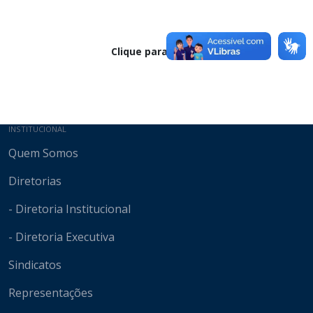
Clique para baixar
Mapa do site
INSTITUCIONAL
Quem Somos
Diretorias
- Diretoria Institucional
- Diretoria Executiva
Sindicatos
Representações